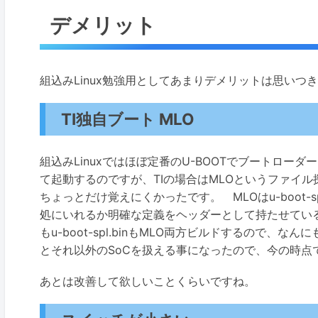
デメリット
組込みLinux勉強用としてあまりデメリットは思い
TI独自ブート MLO
組込みLinuxではほぼ定番のU-BOOTでブートローダーを作
て起動するのですが、TIの場合はMLOというファイ
ちょっとだけ覚えにくかったです。 MLOはu-boot-spl
処にいれるか明確な定義をヘッダーとして持たせている
もu-boot-spl.binもMLO両方ビルドするので、
とそれ以外のSoCを扱える事になったので、今の時
あとは改善して欲しいことくらいですね。