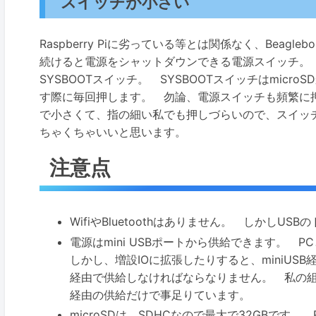
スイッチが小さい
Raspberry Piに劣っている等とは関係なく、Beagl
続けると電源をシャットダウンできる電源スイッチ。
SYSBOOTスイッチ。 SYSBOOTスイッチはmicr
す際に毎回押します。 勿論、電源スイッチも頻繁に押
で小さくて、指の細い私でも押しづらいので、スイッチ
ちゃくちゃいいと思います。
注意点
WifiやBluetoothはありません。 しかしU
電源はmini USBポートから供給できます。 
しかし、増設IOに拡張したりすると、miniU
経由で供給しなければならなりません。 私の組込み
経由の供給だけで事足りています。
microSDは、SDHCなので最大で32GBです。 Ra