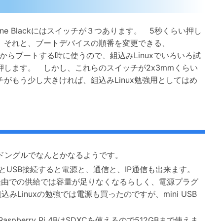
ebone Blackにはスイッチが３つあります。 5秒くらい押し
 それと、ブートデバイスの順番を変更できる、
oSDからブートする時に使うので、組込みLinuxでいろいろ試
します。 しかし、これらのスイッチが2x3mmくらい
がもう少し大きければ、組込みLinux勉強用としてはめ
SBのドングルでなんとかなるようです。
PCとUSB接続すると電源と、通信と、IP通信も出来ます。
SB経由での供給では容量が足りなくなるらしく、電源プラグ
Linuxの勉強では電源も買ったのですが、mini USB
spberry Pi 4BはSDXCを使えるので512GBまで使えま