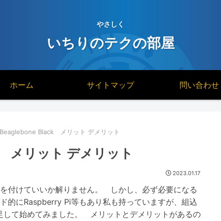
やさしく
いちりのテクの部屋
ホーム
サイトマップ
問い合わせ
 Beaglebone Black メリット デメリット
Black メリット デメリット
2023.01.17
ら手を付けていいか解りません。 しかし、必ず必要になる
的にRaspberry Pi等もあり私も持っていますが、組込
ckを買い足して始めてみました。 メリットとデメリットがあるの