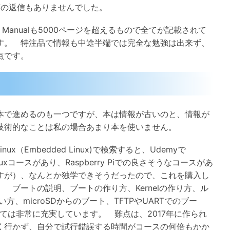
したが、何の返信もありませんでした。
rence Manualも5000ページを超えるもので全てが記載されて
す。 特注品で情報も中途半端では完全な勉強は出来ず、
点です。
本で進めるのも一つですが、本は情報が古いのと、情報が
技術的なことは私の場合あまり本を使いません。
x（Embedded Linux)で検索すると、Udemyで
ed Linuxコースがあり、Raspberry Piでの良さそうなコースがあ
すが）、なんとか独学できそうだったので、これを購入し
ブートの説明、ブートの作り方、Kernelの作り方、ル
い方、microSDからのブート、TFTPやUARTでのブー
しては非常に充実しています。 難点は、2017年に作られ
く行かず、自分で試行錯誤する時間がコースの何倍もかか